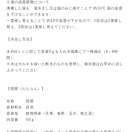
※湯の温度調整について
沸騰した湯を、湯冷まし又は湯のみに移すことで 約10℃ 湯の温度
を下げることができます。
一度移し替えることで 約10℃温度が下がるので、1煎目は2度移し
替え、2煎目は1度移し替えてください。
【水出し方法】
水400ｃｃに対して茶葉5ｇを入れ冷蔵庫にて一晩抽出（6～8時
間）
※水はカルキを抜いた軟水のものを使用し、抽出後はお早めに召し
上がってください
【団欒（だんらん）】
名称 団欒
原材料名 緑茶
原産地 静岡県産（天竜、春野、玉川、牧之原）
内容量 50ｇ
お茶問屋の技術に、「合組」という産地や品種の異なる茶葉をブレ