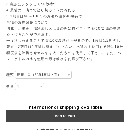
3.急須にフタをして50秒待つ
4.最後の一滴まで絞り切るように淹れる
5.2煎目は90～100℃のお湯を注ぎ40秒待つ
※湯の温度調整について
沸騰した湯を、湯冷まし又は湯のみに移すことで 約10℃ 湯の温度
を下げることができます。
一度移し替えることで 約10℃温度が下がるので、1煎目は2度移し
替え、2煎目は1度移し替えてください。水道水を使用する際は10分
程度湯を沸騰させカルキを抜いたものを使用して下さい。また、ペ
ットボトルの水を使用の際は軟水をお選び下さい。
種類
数量
International shipping available
Add to cart