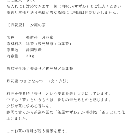
名入れにも対応できます 例（内祝い/すずわ）とご記入ください
※送り主様と送り先様が異なる際には明細は同封いたしません。
【月花蜜】 夕顔の茶
名称 発酵茶 月花蜜
原材料名 緑茶（後発酵茶＋白葉茶）
原産地 静岡県産
内容量 30ｇ
自然実生種／釜炒り／後発酵／白葉茶
月花蜜 つきはなみつ （文：夕顔）
料理を作る時「香り」という要素を最も大切にしています。
中でも「茶」というものは、香りの最たるものと感じます。
夕顔が茶に求める香味を、
静岡で古くから茶業を営む「茶屋すずわ」が 特別な「茶」として仕
上げました。
このお茶の香味が誘う情景を想う。