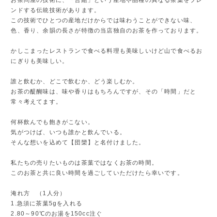
ンドする伝統技術があります。
この技術でひとつの産地だけからでは味わうことができない味、
色、香り、余韻の長さが特徴の当店独自のお茶を作っております。
かしこまったレストランで食べる料理も美味しいけど山で食べるお
にぎりも美味しい。
誰と飲むか、どこで飲むか、どう楽しむか。
お茶の醍醐味は、味や香りはもちろんですが、その「時間」だと
常々考えてます。
何杯飲んでも飽きがこない。
気がつけば、いつも誰かと飲んでいる。
そんな想いを込めて【団欒】と名付けました。
私たちの売りたいものは茶葉ではなくお茶の時間。
このお茶と共に良い時間を過ごしていただけたら幸いです。
淹れ方 （1人分）
1.急須に茶葉5gを入れる
2.80～90℃のお湯を150cc注ぐ