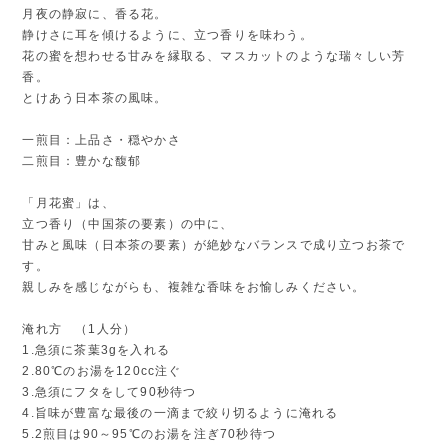
月夜の静寂に、香る花。
静けさに耳を傾けるように、立つ香りを味わう。
花の蜜を想わせる甘みを縁取る、マスカットのような瑞々しい芳
香。
とけあう日本茶の風味。
一煎目：上品さ・穏やかさ
二煎目：豊かな馥郁
「月花蜜」は、
立つ香り（中国茶の要素）の中に、
甘みと風味（日本茶の要素）が絶妙なバランスで成り立つお茶で
す。
親しみを感じながらも、複雑な香味をお愉しみください。
淹れ方 （1人分）
1.急須に茶葉3gを入れる
2.80℃のお湯を120cc注ぐ
3.急須にフタをして90秒待つ
4.旨味が豊富な最後の一滴まで絞り切るように淹れる
5.2煎目は90～95℃のお湯を注ぎ70秒待つ