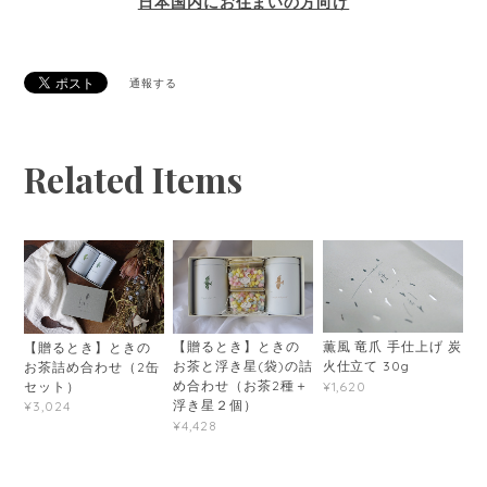
日本国内にお住まいの方向け
通報する
Related Items
薫風 竜爪 手仕上げ 炭
【贈るとき】ときの
【贈るとき】ときの
火仕立て 30g
お茶と浮き星(袋)の詰
お茶詰め合わせ（2缶
め合わせ（お茶2種＋
¥1,620
セット）
浮き星２個）
¥3,024
¥4,428