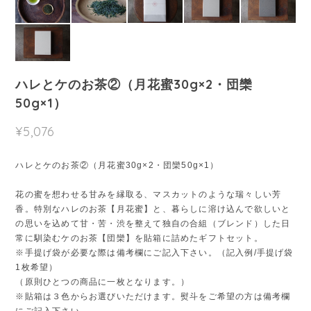
ハレとケのお茶②（月花蜜30g×2・団欒
50g×1）
¥5,076
ハレとケのお茶②（月花蜜30g×2・団欒50g×1）
花の蜜を想わせる甘みを縁取る、マスカットのような瑞々しい芳
香。特別なハレのお茶【月花蜜】と、暮らしに溶け込んで欲しいと
の思いを込めて甘・苦・渋を整えて独自の合組（ブレンド）した日
常に馴染むケのお茶【団欒】を貼箱に詰めたギフトセット。
※手提げ袋が必要な際は備考欄にご記入下さい。（記入例/手提げ袋
1枚希望）
（原則ひとつの商品に一枚となります。）
※貼箱は３色からお選びいただけます。熨斗をご希望の方は備考欄
にご記入下さい。