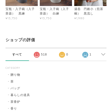
宝瓶・入子碗（入子
宝瓶・入子碗（入子
湯呑 円錐小（煎茶
茶器） 黒練
茶器） 白練
碗） 黒流し
¥13,750
¥13,750
¥1,980
ショップの評価
すべて
518
0
1
CATEGORY
贈り物
茶
バッグ
暮らしの道具
茶香炉
香り