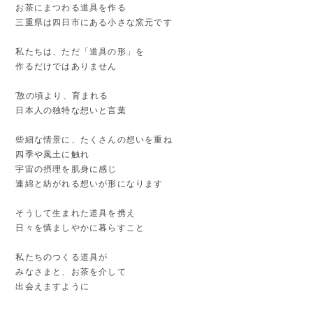
お茶にまつわる道具を作る
三重県は四日市にある小さな窯元です
私たちは、ただ「道具の形」を
作るだけではありません
͡故の頃より、育まれる
日本人の独特な想いと言葉
些細な情景に、たくさんの想いを重ね
四季や風土に触れ
宇宙の摂理を肌身に感じ
連綿と紡がれる想いが形になります
そうして生まれた道具を携え
日々を慎ましやかに暮らすこと
私たちのつくる道具が
みなさまと、お茶を介して
出会えますように