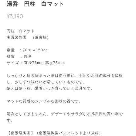
湯呑 円柱 白マット
¥3,190
円柱 白マット
南景製陶園 （萬古焼）
容量 ：70％＝150cc
材質 ：陶器
サイズ ：直径76mm 高さ75mm
しっかりと焼き締まった器は使う度に、手油やお茶の成分を吸収
し、少しずつ味わいが増していくものです。
使えば使う程、愛着がわき育っていく道具です。
マットな質感のシンプルな形状の器です。
湯呑としてはもちろん、デザートやサラダなど凡用性の高い器で
す。
【南景製陶園】（南景製陶園パンフレットより抜粋）