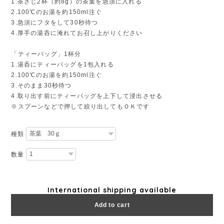
1.茶さじ2杯（約8g）の茶葉を急須に入れる
2.100℃のお湯を約150ml注ぐ
3.急須にフタをして30秒待つ
4.厚手の湯呑に淹れてお召し上がりください
「ティーバッグ」1杯分
1.湯呑にティーバッグを1包入れる
2.100℃のお湯を約150ml注ぐ
3.そのまま30秒待つ
4.取り出す前にティーバッグを上下して浸出させる
※スプーンなどで押して絞り出してもＯＫです
種類
数量
International shipping available
Add to cart