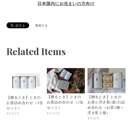
日本国内にお住まいの方向け
通報する
Related Items
【贈るとき】ときの
【贈るとき】ときの
【贈るとき】ときの
お茶と浮き星(袋)の詰
お茶詰め合わせ（2缶
お茶詰め合わせ（3缶
め合わせ（お茶2種＋
セット）
セット）
浮き星２個）
¥3,024
¥4,320
¥4,428