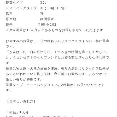
茶葉タイプ 30g
ティーバッグタイプ 30g（3g×10包）
原料 茶
原産地 静岡県産
茶缶 Φ68×H102
※賞味期限は10ヶ月以上あるものをお送りさせていただきます
おやすみのお茶は、一日の終わりのリラックスタイムの一杯に最適
です。
「がんばった一日の終わりに、くつろぎの時間を過ごして欲しい」
というコンセプトのもとブレンドした寝る前にぴったりな焙じ茶で
す。
茶葉は牧之原・天竜の茎茶を使用。香りの成分にリラックス効果が
あるといわれている焙じ茶は、寝る前にお勧めです。まろやかで、
優しい香りが特徴です。
茶葉タイプ、ティーバッグタイプの2種類からお選びいただけま
す。
【美味しい淹れ方】
「茶葉」1人分