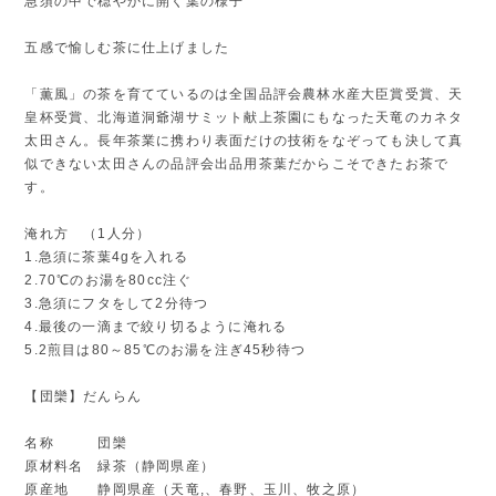
急須の中で穏やかに開く葉の様子
五感で愉しむ茶に仕上げました
「薫風」の茶を育てているのは全国品評会農林水産大臣賞受賞、天
皇杯受賞、北海道洞爺湖サミット献上茶園にもなった天竜のカネタ
太田さん。長年茶業に携わり表面だけの技術をなぞっても決して真
似できない太田さんの品評会出品用茶葉だからこそできたお茶で
す。
淹れ方 （1人分）
1.急須に茶葉4gを入れる
2.70℃のお湯を80cc注ぐ
3.急須にフタをして2分待つ
4.最後の一滴まで絞り切るように淹れる
5.2煎目は80～85℃のお湯を注ぎ45秒待つ
【団欒】だんらん
名称 団欒
原材料名 緑茶（静岡県産）
原産地 静岡県産（天竜,、春野、玉川、牧之原）