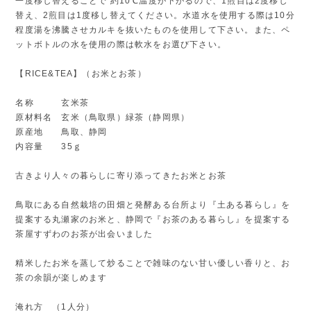
一度移し替えることで 約10℃温度が下がるので、1煎目は2度移し
替え、2煎目は1度移し替えてください。水道水を使用する際は10分
程度湯を沸騰させカルキを抜いたものを使用して下さい。また、ペ
ットボトルの水を使用の際は軟水をお選び下さい。
【RICE&TEA】（お米とお茶）
名称 玄米茶
原材料名 玄米（鳥取県）緑茶（静岡県）
原産地 鳥取、静岡
内容量 35ｇ
古きより人々の暮らしに寄り添ってきたお米とお茶
鳥取にある自然栽培の田畑と発酵ある台所より『土ある暮らし』を
提案する丸瀬家のお米と、静岡で『お茶のある暮らし』を提案する
茶屋すずわのお茶が出会いました
精米したお米を蒸して炒ることで雑味のない甘い優しい香りと、お
茶の余韻が楽しめます
淹れ方 （1人分）