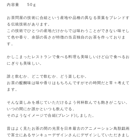
内容量 50ｇ
お茶問屋の技術に合組という産地や品種の異なる茶葉をブレンドす
る伝統技術があります。
この技術でひとつの産地だけからでは味わうことができない味そし
て色や香り、余韻の長さが特徴の当店独自のお茶を作っておりま
す。
かしこまったレストランで食べる料理も美味しいけど山で食べるお
にぎりも美味しい。
誰と飲むか、どこで飲むか、どう楽しむか。
お茶の醍醐味は味や香りはもちろんですがその時間だと常々考えて
ます。
そんな楽しみを感じていただけるよう何杯飲んでも飽きがこない。
いつの間にか誰かといつも飲んでる。
そのようなイメージで合組(ブレンド)しました。
昔はよく見たお茶の間の光景を日本最古のアニメーション鳥獣戯画
で富士にあるサンキューデザインさんにデザインしていただきまし