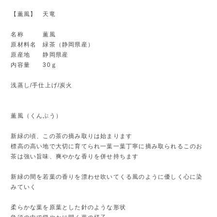
【薫風】 天竜
名称 薫風
原材料名 緑茶（静岡県産）
原産地 静岡県産
内容量 30ｇ
浅蒸し/手仕上げ/炭火
薫風（くんぷう）
新緑の頃、この茶の摘み取りは始まります
標高の高い地で大切に育てられ一葉一葉丁寧に摘み取られるこのお
茶は強い旨味、爽やかな香りを併せ持ちます
新緑の間を若葉の香りを漂わせ吹いてくる風のように優しく心に染
みていく
柔らかな葉を原葉とした針のような形状