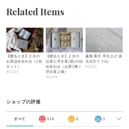
Related Items
薫風 竜爪 手仕上げ 炭
【贈るとき】ときの
【贈るとき】ときの
火仕立て 30g
お茶と浮き星(袋)の詰
お茶詰め合わせ（2缶
め合わせ（お茶2種＋
¥1,620
セット）
浮き星２個）
¥3,024
¥4,428
ショップの評価
すべて
518
0
1