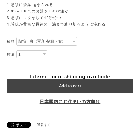
1.急須に茶葉5gを入れる
2.95～100℃のお湯を150cc注ぐ
3.急須にフタをして45秒待つ
4.旨味が豊富な最後の一滴まで絞り切るように淹れる
種類
数量
International shipping available
Add to cart
日本国内にお住まいの方向け
通報する