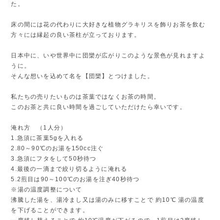
た。
床の間には花の代わりに大好きな植物グラキリスを飾りお茶を飲む
方々には縁起の良い茶柱が立っております。
日本中に、いや世界中に団欒が広がりこのような景色が見れますよ
うに。
そんな想いを込めて名を【団欒】とつけました。
私たちの売りたいものは茶葉ではなくお茶の時間。
このお茶と共に良い時間を過ごしていただけたら幸いです。
淹れ方 （1人分）
1.急須に茶葉5gを入れる
2.80～90℃のお湯を150cc注ぐ
3.急須にフタをして50秒待つ
4.最後の一滴まで絞り切るように淹れる
5.2煎目は90～100℃のお湯を注ぎ40秒待つ
※湯の温度調整について
沸騰した湯を、湯冷まし又は湯のみに移すことで 約10℃ 湯の温度
を下げることができます。