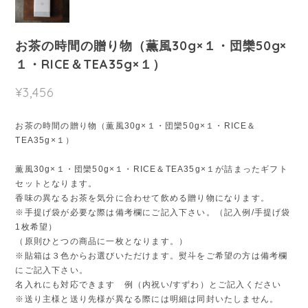
お茶の時間の贈り物（薫風30g×１・団欒50g×
１・RICE＆TEA35g×１）
¥3,456
お茶の時間の贈り物（薫風30g×１・団欒50g×１・RICE＆
TEA35g×１）
薫風30g×１・団欒50g×１・RICE＆TEA35g×１が詰まったギフト
セットとなります。
香味の異なるお茶を気分に合わせて飲める贈り物になります。
※手提げ袋が必要な際は備考欄にご記入下さい。（記入例/手提げ袋
1枚希望）
（原則ひとつの商品に一枚となります。）
※貼箱は３色からお選びいただけます。熨斗をご希望の方は備考欄
にご記入下さい。
名入れにも対応できます 例（内祝い/すずわ）とご記入ください
※送り主様と送り先様が異なる際には明細は同封いたしません。