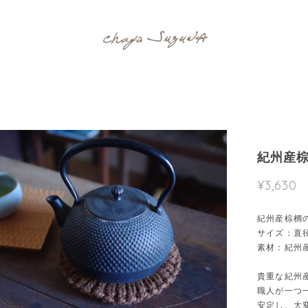
紀州産
¥3,630
紀州産棕櫚
サイズ：直径
素材：紀州
貴重な紀州
職人が一つ
安定し、大