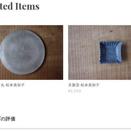
ted Items
 丸 松本美弥子
月菓③ 松本美弥子
¥2,200
プの評価