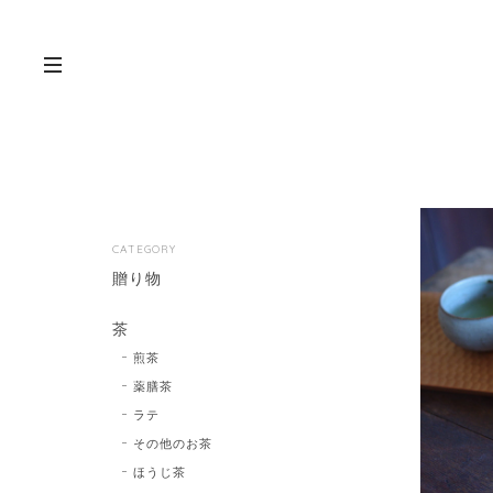
CATEGORY
贈り物
茶
煎茶
薬膳茶
ラテ
その他のお茶
ほうじ茶