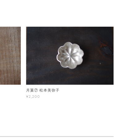
月菓⑦ 松本美弥子
¥2,200