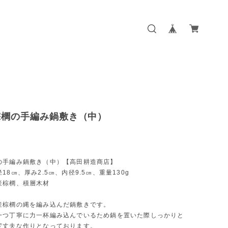
棕櫚の手編み鍋敷き（中）
の手編み鍋敷き（中）【高田耕造商店】
18㎝、厚み2.5㎝、内径9.5㎝、重量130g
産棕櫚、積層木材
産棕櫚の縄を編み込んだ鍋敷きです。
一つ丁寧に力一杯編み込んでいるため鍋を置いた際しっかりと
変丈夫な作りとなっております。