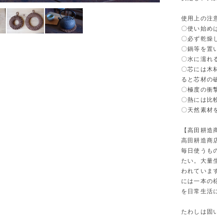
使用上の注
〇使い始め
〇必ず乾燥
〇鍋等を置
〇水に濡れ
〇芯には木
ると芯材の
〇極度の衝
〇熱には比
〇天然素材
【高田耕造
高田耕造商
毎日使うも
たい。大量
われていま
には一本の
を日常生活
たわしは固