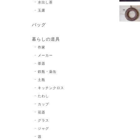
水出し茶
玉露
バッグ
暮らしの道具
作家
メーカー
茶器
鉄瓶・薬缶
土瓶
キッチンクロス
たわし
カップ
花器
グラス
ジャグ
器