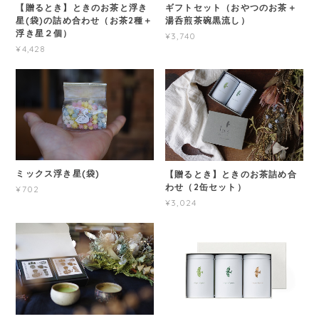
【贈るとき】ときのお茶と浮き
ギフトセット（おやつのお茶＋
星(袋)の詰め合わせ（お茶2種＋
湯呑煎茶碗黒流し）
浮き星２個）
¥3,740
¥4,428
ミックス浮き星(袋)
【贈るとき】ときのお茶詰め合
わせ（2缶セット）
¥702
¥3,024