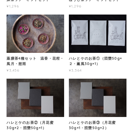
¥1,296
¥1,296
薬膳茶4種セット 温香・花柑・
ハレとケのお茶①（団欒50g×
風月・慈雨
２・薫風30g×1）
¥3,456
¥3,564
ハレとケのお茶②（月花蜜
ハレとケのお茶③（月花蜜
30g×2・団欒50g×1）
30g×1・団欒50g×2）