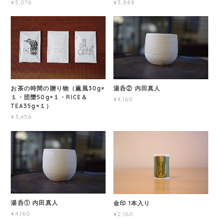
¥5,076
¥3,888
湯呑② 内田真人
お茶の時間の贈り物（薫風30g×
１・団欒50g×１・RICE＆
¥4,160
TEA35g×１）
¥3,456
湯呑① 内田真人
金印 1本入り
¥4,160
¥2,160