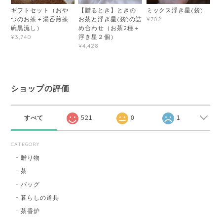
【贈るとき】ときの
ミックス浮き星(袋)
ギフトセット（おや
お茶と浮き星(袋)の詰
¥702
つのお茶＋湯呑煎茶
め合わせ（お茶2種＋
碗黒流し）
浮き星２個）
¥3,740
¥4,428
ショップの評価
すべて
521
0
1
CATEGORY
贈り物
茶
バッグ
暮らしの道具
茶香炉