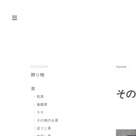
CATEGORY
Home
贈り物
茶
その
煎茶
薬膳茶
ラテ
その他のお茶
ほうじ茶
水出し茶