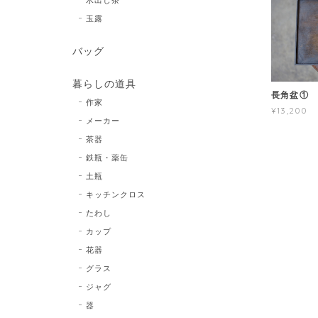
玉露
バッグ
暮らしの道具
長角盆① 
作家
¥13,200
メーカー
茶器
鉄瓶・薬缶
土瓶
キッチンクロス
たわし
カップ
花器
グラス
ジャグ
器