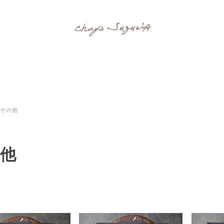
その他
他