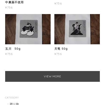
中農薬不使用
¥756
¥756
玉川 50g
天竜 50g
¥756
¥756
VIEW MORE
CATEGORY
贈り物