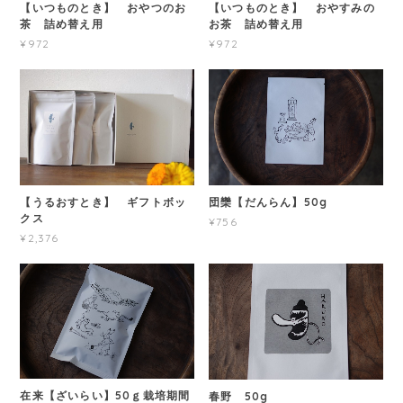
【いつものとき】 おやつのお
【いつものとき】 おやすみの
茶 詰め替え用
お茶 詰め替え用
¥972
¥972
【うるおすとき】 ギフトボッ
団欒【だんらん】50g
クス
¥756
¥2,376
在来【ざいらい】50ｇ栽培期間
春野 50g