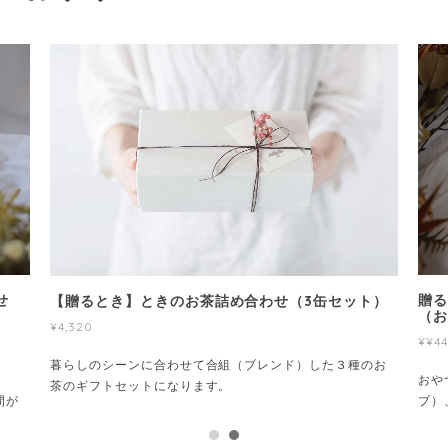
せ
贈る
【贈るとき】ときのお茶詰め合わせ（3缶セット）
（
¥4,320
¥¥4
暮らしのシーンに合わせて合組（ブレンド）した３種のお
イ
おや
茶のギフトセットになります。
間が
プ）
褒美
さら
に、