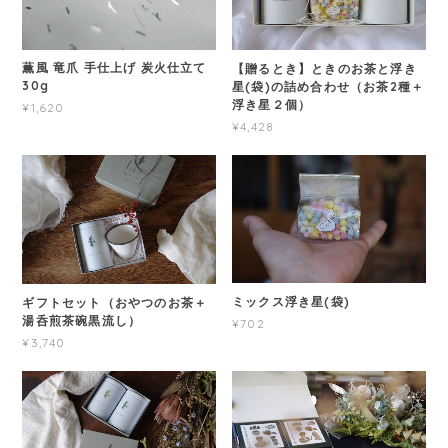
薫風 竜爪 手仕上げ 炭火仕立て
【贈るとき】ときのお茶と浮き
30g
星(袋)の詰め合わせ（お茶2種＋
浮き星２個）
¥1,620
¥4,428
ミックス浮き星(袋)
ギフトセット（おやつのお茶＋
湯呑煎茶碗黒流し）
¥702
¥3,740