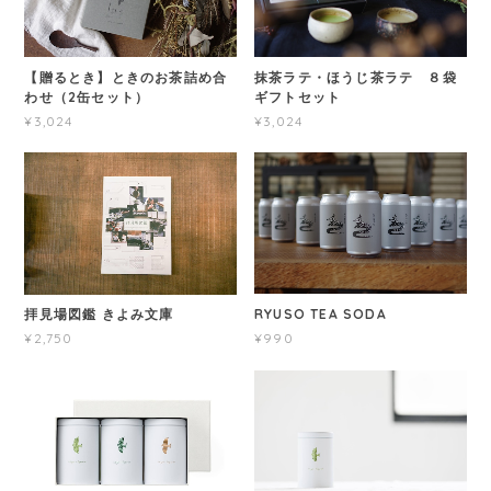
抹茶ラテ・ほうじ茶ラテ ８袋
【贈るとき】ときのお茶詰め合
ギフトセット
わせ（2缶セット）
¥3,024
¥3,024
RYUSO TEA SODA
拝見場図鑑 きよみ文庫
¥990
¥2,750