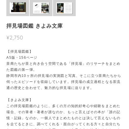
拝見場図鑑 きよみ文庫
¥2,750
【拝見場図鑑】
A5版・156ページ
茶商たちが茶と向き合う空間である「拝見場」のリサーチをまとめ
た図鑑の第一弾。
静岡市内10ヶ所の拝見場の実測図と写真、そこに立つ茶商たちから
伺ったエピソードを収録しています。拝見場の成立過程となる茶流
通の歴史と合わせて、魅力的な拝見場に迫ります。
【きよみ文庫】
この拝見場図鑑のように、多くの方の知的好奇心や経験をまとめた
場合、その筆者・著者が誰なのか、もっと言えばその本が「誰の記
憶・記録」なのか。一個人でまとめたものとは決して言えないもの
を企てるときに、調べてくれる・面白がってくれる方々と自分たち