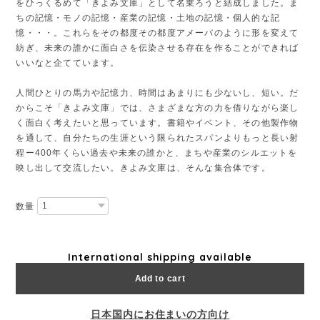
をひっくるめて「きよみ文庫」として名乗ろうと結成しました。ま
ちの記憶・モノの記憶・産業の記憶・土地の記憶・個人的な記
憶・・・。これらをその都度その都度アメーバのように形を変えて
紡ぎ、未来の誰かに面白さを伝染させる存在を作ることができれば
いいなと企てています。
人間ひとりの馬力や記憶力、時間はあまりにも少ないし、短い。だ
からこそ「きよみ文庫」では、さまざまな方の力を借りながら楽し
く面白く考えたいと思っています。書籍やイベント、その他製作物
を通して、自分たちの生涯という限られたスパンよりもっと長い射
程ー400年くらい過去や未来の誰かと、まちや産業のシルエットを
映し出して交流したい。きよみ文庫は、そんな集合体です。
数量
International shipping available
Add to cart
日本国内にお住まいの方向け