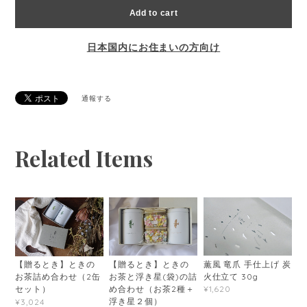
Add to cart
日本国内にお住まいの方向け
通報する
Related Items
薫風 竜爪 手仕上げ 炭
【贈るとき】ときの
【贈るとき】ときの
火仕立て 30g
お茶と浮き星(袋)の詰
お茶詰め合わせ（2缶
め合わせ（お茶2種＋
¥1,620
セット）
浮き星２個）
¥3,024