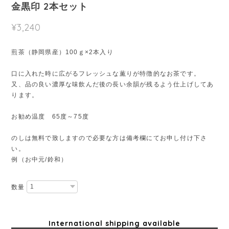
金黒印 2本セット
¥3,240
煎茶（静岡県産）100ｇ×2本入り
口に入れた時に広がるフレッシュな薫りが特徴的なお茶です。
又、品の良い濃厚な味飲んだ後の長い余韻が残るよう仕上げしてあ
ります。
お勧め温度 65度～75度
のしは無料で致しますので必要な方は備考欄にてお申し付け下さ
い。
例（お中元/鈴和）
数量
International shipping available