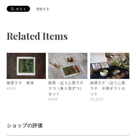
通報する
Related Items
抹茶ラテ 粉末
抹茶・ほうじ茶ラテ
抹茶ラテ・ほうじ茶
２つ（各１包ずつ）
ラテ ８袋ギフトセ
¥324
セット
ット
¥648
¥3,024
ショップの評価