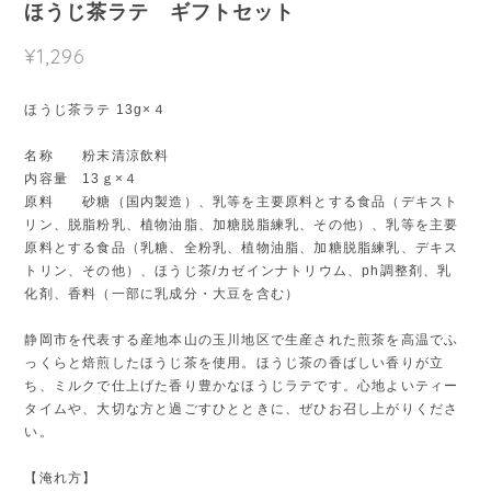
ほうじ茶ラテ ギフトセット
¥1,296
ほうじ茶ラテ 13g×４
名称 粉末清涼飲料
内容量 13ｇ×４
原料 砂糖（国内製造）、乳等を主要原料とする食品（デキスト
リン、脱脂粉乳、植物油脂、加糖脱脂練乳、その他）、乳等を主要
原料とする食品（乳糖、全粉乳、植物油脂、加糖脱脂練乳、デキス
トリン、その他）、ほうじ茶/カゼインナトリウム、ph調整剤、乳
化剤、香料（一部に乳成分・大豆を含む）
静岡市を代表する産地本山の玉川地区で生産された煎茶を高温でふ
っくらと焙煎したほうじ茶を使用。ほうじ茶の香ばしい香りが立
ち、ミルクで仕上げた香り豊かなほうじラテです。心地よいティー
タイムや、大切な方と過ごすひとときに、ぜひお召し上がりくださ
い。
【淹れ方】