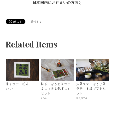
日本国内にお住まいの方向け
通報する
Related Items
抹茶ラテ 粉末
抹茶・ほうじ茶ラテ
抹茶ラテ・ほうじ茶
２つ（各１包ずつ）
ラテ ８袋ギフトセ
¥324
セット
ット
¥648
¥3,024