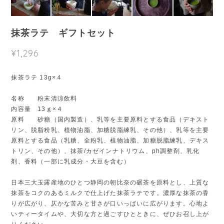
抹茶ラテ ギフトセット
¥1,296
抹茶ラテ 13g×４
名称 粉末清涼飲料
内容量 13ｇ×４
原料 砂糖（国内製造）、乳等を主要原料とする食品（デキスト
リン、脱脂粉乳、植物油脂、加糖脱脂練乳、その他）、乳等を主要
原料とする食品（乳糖、全粉乳、植物油脂、加糖脱脂練乳、デキス
トリン、その他）、抹茶/カゼインナトリウム、ph調整剤、乳化
剤、香料（一部に乳成分・大豆を含む）
日本三大玉露産地のひとつ静岡の朝比奈の碾茶を原料とし、上質な
抹茶をコクのあるミルクで仕上げた抹茶ラテです。濃厚な抹茶の香
りが広がり、仄かな苦みと甘さが口いっぱいに広がります。心地よ
いティータイムや、大切な方と過ごすひとときに、ぜひお召し上が