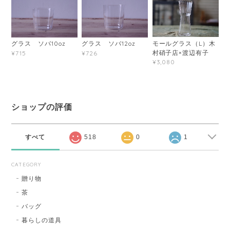
モールグラス（L）木
グラス ソバ10oz
グラス ソバ12oz
村硝子店×渡辺有子
¥715
¥726
¥3,080
ショップの評価
すべて
518
0
1
CATEGORY
贈り物
茶
バッグ
暮らしの道具