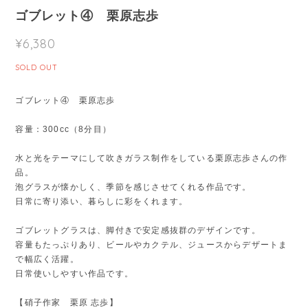
ゴブレット④ 栗原志歩
¥6,380
SOLD OUT
ゴブレット④ 栗原志歩
容量：300cc（8分目）
水と光をテーマにして吹きガラス制作をしている栗原志歩さんの作
品。
泡グラスが懐かしく、季節を感じさせてくれる作品です。
日常に寄り添い、暮らしに彩をくれます。
ゴブレットグラスは、脚付きで安定感抜群のデザインです。
容量もたっぷりあり、ビールやカクテル、ジュースからデザートま
で幅広く活躍。
日常使いしやすい作品です。
【硝子作家 栗原 志歩】