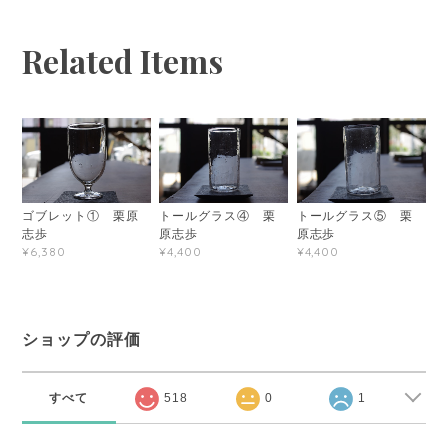
Related Items
ゴブレット① 栗原
トールグラス④ 栗
トールグラス⑤ 栗
志歩
原志歩
原志歩
¥6,380
¥4,400
¥4,400
ショップの評価
すべて
518
0
1