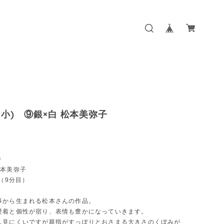
小) ⑨銀×白 松本美弥子
⑨
本美弥子
c（9分目）
事から生まれる松本さんの作品。
愛着と個性が宿り、表情も豊かになっていきます。
し見にくいですが親指がすっぽりとおさまる大きさのくぼみが