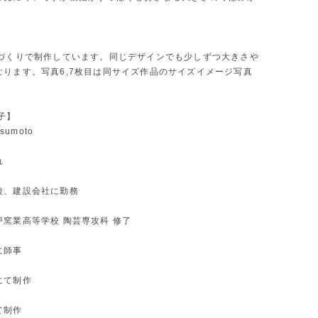
手づくりで制作しています。同じデザインでも少しずつ大きさや
なります。写真6,7枚目は同サイズ作品のサイズイメージ写真
子】
tsumoto
れ
後、建設会社に勤務
戸窯業高等学校 陶芸専攻科 修了
に師事
にて制作
て制作