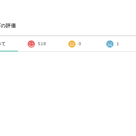
プの評価
べて
518
0
1