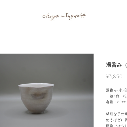
湯呑み（
¥3,850
湯呑み(小)
銀×白 松
容量：80c
繊細な手仕
使うほどに
画像では少