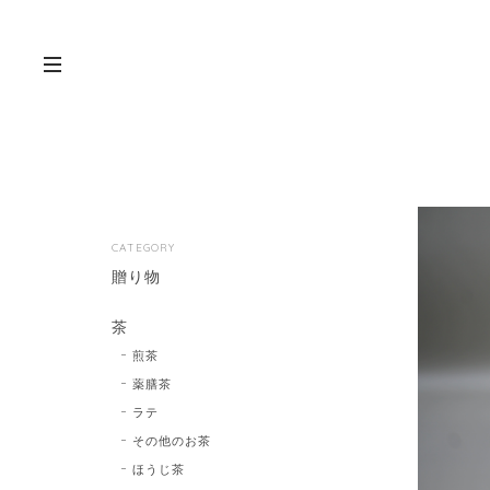
CATEGORY
贈り物
茶
煎茶
薬膳茶
ラテ
その他のお茶
ほうじ茶