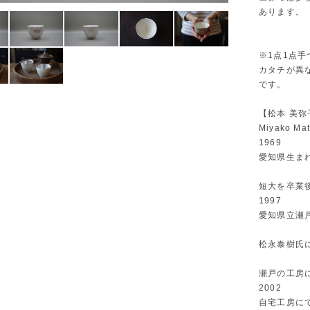
あります。
※1点1点
カタチが異
です。
【松本 美弥
Miyako Ma
1969
愛知県生ま
短大を卒業
1997
愛知県立瀬
松永泰樹氏
瀬戸の工房
2002
自宅工房に