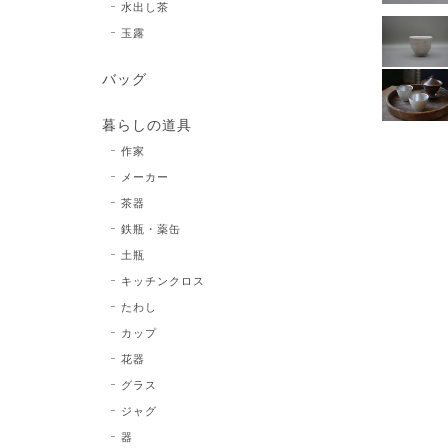
水出し茶
玉露
バッグ
暮らしの道具
作家
メーカー
茶器
鉄瓶・薬缶
土瓶
キッチンクロス
たわし
カップ
花器
グラス
ジャグ
器