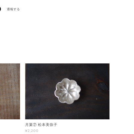
通報する
月菓⑦ 松本美弥子
¥2,200