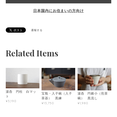
日本国内にお住まいの方向け
通報する
Related Items
湯呑 円柱 白マッ
宝瓶・入子碗（入子
湯呑 円錐小（煎茶
ト
茶器） 黒練
碗） 黒流し
¥3,190
¥13,750
¥1,980