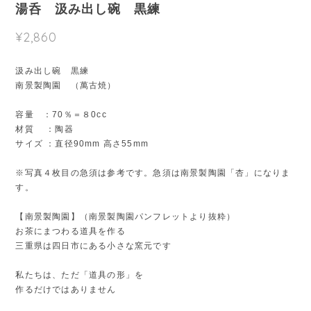
湯呑 汲み出し碗 黒練
¥2,860
汲み出し碗 黒練
南景製陶園 （萬古焼）
容量 ：70％＝８0cc
材質 ：陶器
サイズ ：直径90mm 高さ55mm
※写真４枚目の急須は参考です。急須は南景製陶園「杏」になりま
す。
【南景製陶園】（南景製陶園パンフレットより抜粋）
お茶にまつわる道具を作る
三重県は四日市にある小さな窯元です
私たちは、ただ「道具の形」を
作るだけではありません