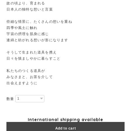
故の頃より、育まれる
日本人の独特な想いと言葉
些細な情景に、たくさんの想いを重ね
四季や風土に触れ
宇宙の摂理を肌身に感じ
連綿と紡がれる想いが形になります
そうして生まれた道具を携え
日々を慎ましやかに暮らすこと
私たちのつくる道具が
みなさまと、お茶を介して
出会えますように
数量
International shipping available
Add to cart