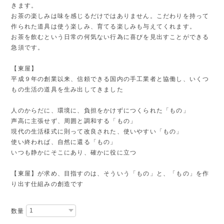
きます。
お茶の楽しみは味を感じるだけではありません。こだわりを持って
作られた道具は使う楽しみ、育てる楽しみも与えてくれます。
お茶を飲むという日常の何気ない行為に喜びを見出すことができる
急須です。
【東屋】
平成９年の創業以来、信頼できる国内の手工業者と協働し、いくつ
もの生活の道具を生み出してきました
人のからだに、環境に、負担をかけずにつくられた「もの」
声高に主張せず、周囲と調和する「もの」
現代の生活様式に則って改良された、使いやすい「もの」
使い終われば、自然に還る「もの」
いつも静かにそこにあり、確かに役に立つ
【東屋】が求め、目指すのは、そういう「もの」と、「もの」を作
り出す仕組みの創造です
数量