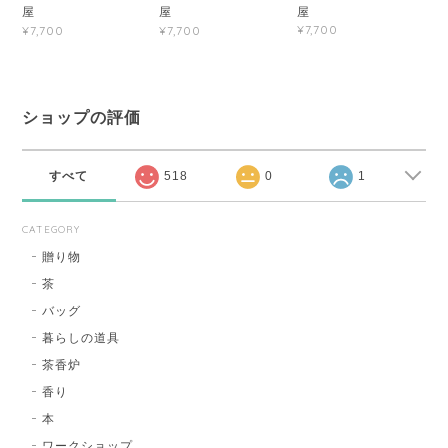
屋
屋
屋
¥7,700
¥7,700
¥7,700
ショップの評価
すべて
518
0
1
CATEGORY
贈り物
茶
バッグ
暮らしの道具
茶香炉
香り
本
ワークショップ