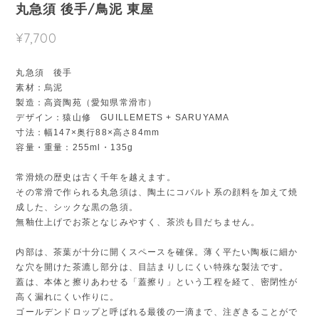
丸急須 後手/鳥泥 東屋
¥7,700
丸急須 後手
素材：烏泥
製造：高資陶苑（愛知県常滑市）
デザイン：猿山修 GUILLEMETS + SARUYAMA
寸法：幅147×奥行88×高さ84mm
容量・重量：255ml・135g
常滑焼の歴史は古く千年を越えます。
その常滑で作られる丸急須は、陶土にコバルト系の顔料を加えて焼
成した、シックな黒の急須。
無釉仕上げでお茶となじみやすく、茶渋も目だちません。
内部は、茶葉が十分に開くスペースを確保。薄く平たい陶板に細か
な穴を開けた茶漉し部分は、目詰まりしにくい特殊な製法です。
蓋は、本体と擦りあわせる「蓋擦り」という工程を経て、密閉性が
高く漏れにくい作りに。
ゴールデンドロップと呼ばれる最後の一滴まで、注ぎきることがで