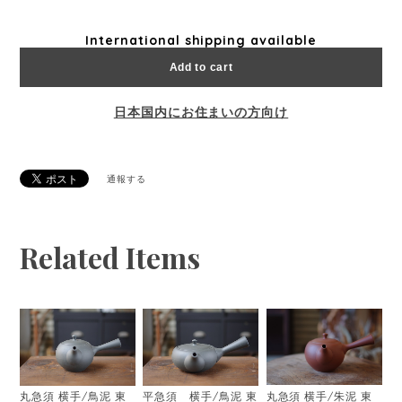
International shipping available
Add to cart
日本国内にお住まいの方向け
通報する
Related Items
丸急須 横手/朱泥 東
丸急須 横手/鳥泥 東
平急須 横手/鳥泥 東