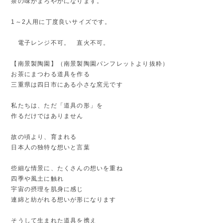
茶の味がまろやかになります。
1～2人用に丁度良いサイズです。
電子レンジ不可。 直火不可。
【南景製陶園】（南景製陶園パンフレットより抜粋）
お茶にまつわる道具を作る
三重県は四日市にある小さな窯元です
私たちは、ただ「道具の形」を
作るだけではありません
故の頃より、育まれる
日本人の独特な想いと言葉
些細な情景に、たくさんの想いを重ね
四季や風土に触れ
宇宙の摂理を肌身に感じ
連綿と紡がれる想いが形になります
そうして生まれた道具を携え