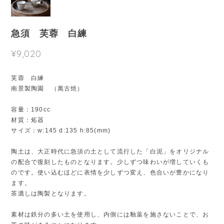
急須 芙蓉 白練
¥9,020
芙蓉 白練
南景製陶園 （萬古焼）
容量：190cc
材質：炻器
サイズ：w:145 d:135 h:85(mm)
陶土は、大正時代に急須の土として流行した「白泥」をオリジナル
の配合で復刻したものとなります。少しずつ味わいが増していくも
のです。使い込むほどに表情を少しずつ変え、色合いが豊かになり
ます。
茶漉しは陶製となります。
素材は鉄分の多い土を使用し、内側には釉薬を施さないことで、お