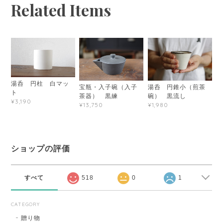
Related Items
湯呑 円柱 白マッ
宝瓶・入子碗（入子
湯呑 円錐小（煎茶
ト
茶器） 黒練
碗） 黒流し
¥3,190
¥13,750
¥1,980
ショップの評価
すべて
518
0
1
CATEGORY
贈り物