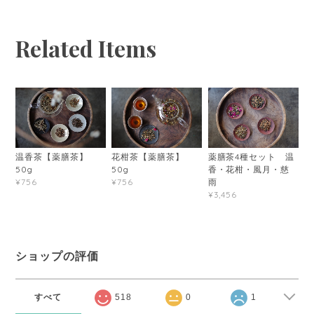
Related Items
温香茶【薬膳茶】
花柑茶【薬膳茶】
薬膳茶4種セット 温
50g
50g
香・花柑・風月・慈
雨
¥756
¥756
¥3,456
ショップの評価
すべて
518
0
1