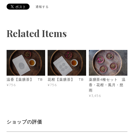
通報する
Related Items
温香【薬膳茶】 TB
花柑【薬膳茶】 TB
薬膳茶4種セット 温
香・花柑・風月・慈
¥756
¥756
雨
¥3,456
ショップの評価