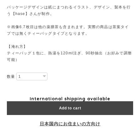
パッケージデザインは紙にまつわるイラスト、デザイン、製本を行
う【hase】さんが制作。
※画像6.7枚目は他の薬膳茶も含まれます。実際の商品は茶葉タイ
プでは無くティーバッグタイプとなります。
【淹れ方】
ティーバッグ１包に、熱湯を120ml注ぎ、90秒抽出（お好みで調整
可能）
数量
International shipping available
Add to cart
日本国内にお住まいの方向け