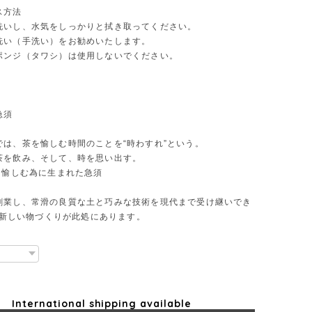
ス方法
洗いし、水気をしっかりと拭き取ってください。
洗い（手洗い）をお勧めいたします。
ポンジ（タワシ）は使用しないでください。
急須
では、茶を愉しむ時間のことを“時わすれ”という。
茶を飲み、そして、時を思い出す。
を愉しむ為に生まれた急須
創業し、常滑の良質な土と巧みな技術を現代まで受け継いでき
Iの新しい物づくりが此処にあります。
International shipping available