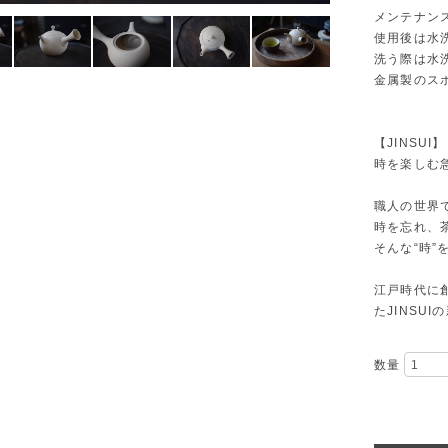
メンテナン
使用後は水
洗う際は水
金属製のス
【JINSUI】
時を楽しむ
職人の世界
時を忘れ、
そんな“時”
江戸時代に
たJINSU
数量