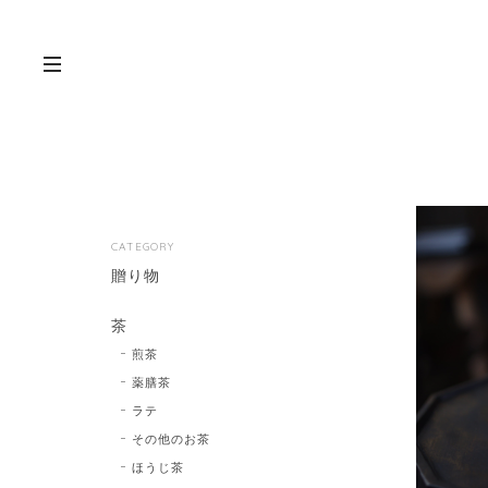
CATEGORY
贈り物
茶
煎茶
薬膳茶
ラテ
その他のお茶
ほうじ茶