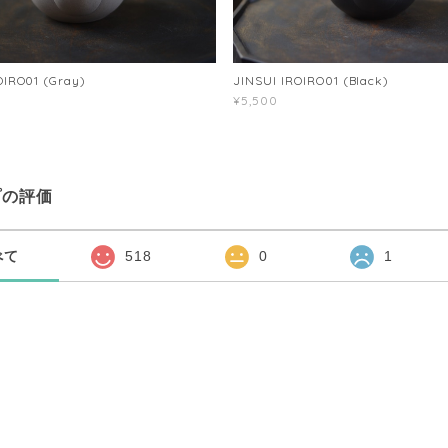
OIRO01 (Gray)
JINSUI IROIRO01 (Black)
¥5,500
プの評価
べて
518
0
1