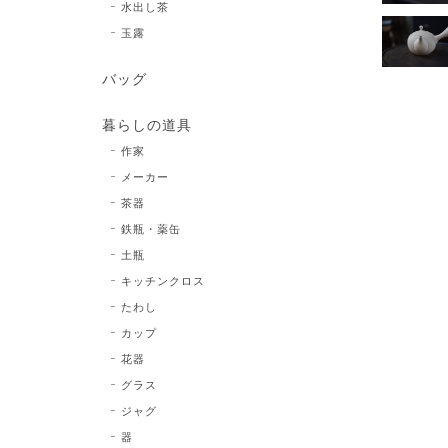
水出し茶
玉露
バッグ
暮らしの道具
作家
メーカー
茶器
鉄瓶・薬缶
土瓶
キッチンクロス
たわし
カップ
花器
グラス
ジャグ
器