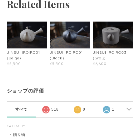
Related Items
JINSUI IROIRO01
JINSUI IROIRO01
JINSUI IROIRO03
(Beige)
(Black)
(Gray)
¥5,500
¥5,500
¥6,600
ショップの評価
すべて
518
0
1
CATEGORY
贈り物