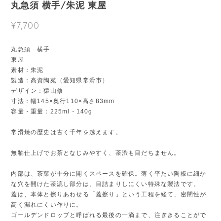
丸急須 横手/朱泥 東屋
¥7,700
丸急須 横手
東屋
素材：朱泥
製造：高資陶苑（愛知県常滑市）
デザイン：猿山修
寸法：幅145×奥行110×高さ83mm
容量・重量：225ml・140g
常滑焼の歴史は古く千年を越えます。
無釉仕上げでお茶となじみやすく、茶渋も目だちません。
内部は、茶葉が十分に開くスペースを確保。薄く平たい陶板に細か
な穴を開けた茶漉し部分は、目詰まりしにくい特殊な製法です。
蓋は、本体と擦りあわせる「蓋擦り」という工程を経て、密閉性が
高く漏れにくい作りに。
ゴールデンドロップと呼ばれる最後の一滴まで、注ぎきることがで