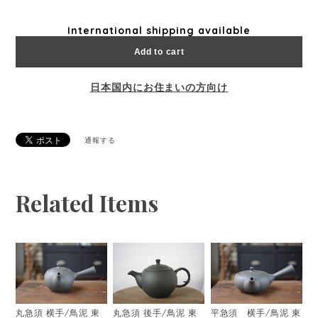
International shipping available
Add to cart
日本国内にお住まいの方向け
通報する
Related Items
丸急須 横手/鳥泥 東
丸急須 後手/鳥泥 東
平急須 横手/鳥泥 東