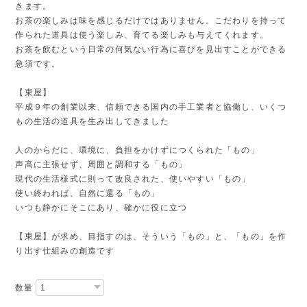
きます。
お茶の楽しみは味を感じるだけではありません。こだわりを持って
作られた道具は使う楽しみ、育てる楽しみも与えてくれます。
お茶を飲むという日常の何気ない行為に喜びを見出すことができる
急須です。
【東屋】
平成９年の創業以来、信頼できる国内の手工業者と協働し、いくつ
もの生活の道具を生み出してきました
人のからだに、環境に、負担をかけずにつくられた「もの」
声高に主張せず、周囲と調和する「もの」
現代の生活様式に則って改良された、使いやすい「もの」
使い終われば、自然に還る「もの」
いつも静かにそこにあり、確かに役に立つ
【東屋】が求め、目指すのは、そういう「もの」と、「もの」を作
り出す仕組みの創造です
数量