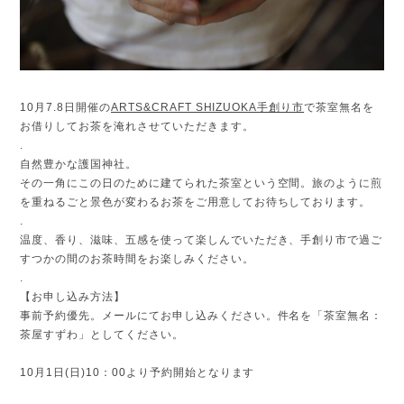
10月7.8日開催の
ARTS&CRAFT SHIZUOKA手創り市
で茶室無名を
お借りしてお茶を淹れさせていただきます。
.
自然豊かな護国神社。
その一角にこの日のために建てられた茶室という空間。旅のように煎
を重ねるごと景色が変わるお茶をご用意してお待ちしております。
.
温度、香り、滋味、五感を使って楽しんでいただき、手創り市で過ご
すつかの間のお茶時間をお楽しみください。
.
【お申し込み方法】
事前予約優先。メールにてお申し込みください。件名を「茶室無名：
茶屋すずわ」としてください。
10月1日(日)10：00より予約開始となります