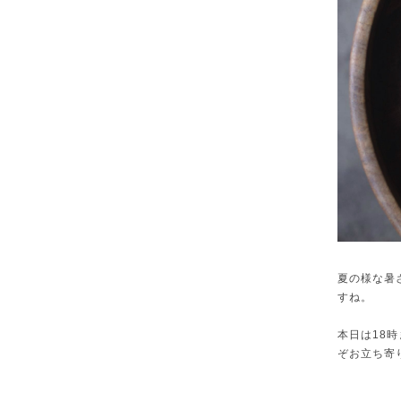
夏の様な暑
すね。
本日は18
ぞお立ち寄