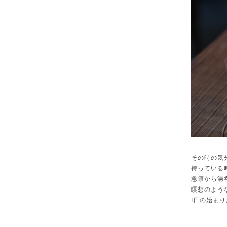
その時の気
待っている
急須から湯
瞑想のよう
I日の始ま