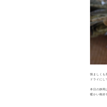
慎ましくも
ドライにし
本日の静岡
暖かい格好