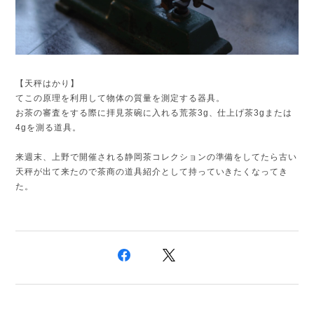
【天秤はかり】
てこの原理を利用して物体の質量を測定する器具。
お茶の審査をする際に拝見茶碗に入れる荒茶3g、仕上げ茶3gまたは
4gを測る道具。
来週末、上野で開催される静岡茶コレクションの準備をしてたら古い
天秤が出て来たので茶商の道具紹介として持っていきたくなってき
た。