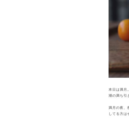
本日は満月
潮の満ち引
満月の夜、
してる方は