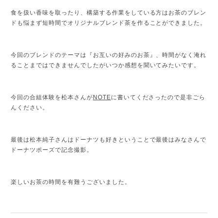
食を扱い香味を取ったり、構築する作業をしている方はお茶のブレン
ドも悩まず短時間でオリジナルブレンド茶を作ることができました。
今回のブレンドのテーマは『お互いの好みのお茶』、時間がなく淹れ
ることまではできませんでしたがいつか感想を聞いてみたいです。
今回の合組体験を松本さんが
NOTE
に書いてくださったので是非ごら
んください。
最後は松本純子さんはドーナツも好きということで最後はみなさんで
ドーナツポーズで記念撮影。
楽しいお茶の時間を有難うございました。