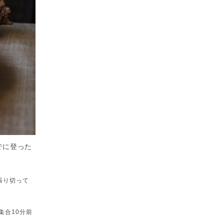
でに登った
張り切って
集合10分前