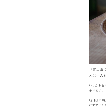
『富士山
人は一人
いつか飲も
参ります。
明日は11
に来ていた