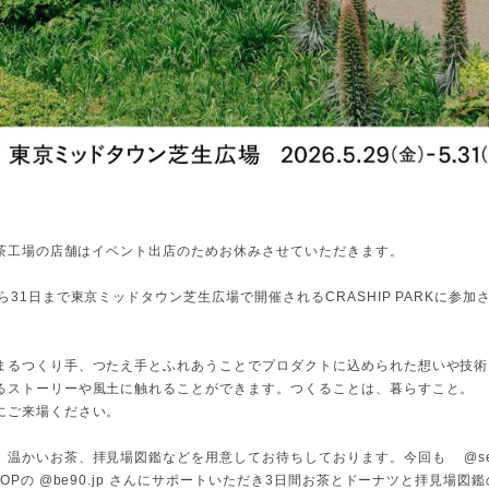
】
)は茶工場の店舗はイベント出店のためお休みさせていただきます。
ら31日まで東京ミッドタウン芝生広場で開催されるCRASHIP PARKに参加
まるつくり手、つたえ手とふれあうことでプロダクトに込められた想いや技術
るストーリーや風土に触れることができます。つくることは、暮らすこと。
にご来場ください。
温かいお茶、拝見場図鑑などを用意してお待ちしております。今回も @seika
ROPの @be90.jp さんにサポートいただき3日間お茶とドーナツと拝見場図