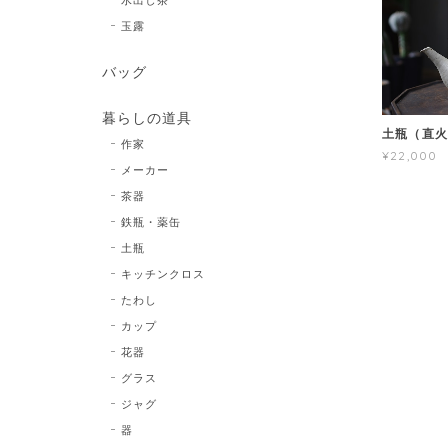
玉露
バッグ
暮らしの道具
土瓶（直
作家
¥22,000
メーカー
茶器
鉄瓶・薬缶
土瓶
キッチンクロス
たわし
カップ
花器
グラス
ジャグ
器