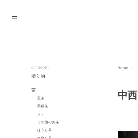
CATEGORY
Home
贈り物
茶
中西
煎茶
薬膳茶
ラテ
その他のお茶
ほうじ茶
水出し茶