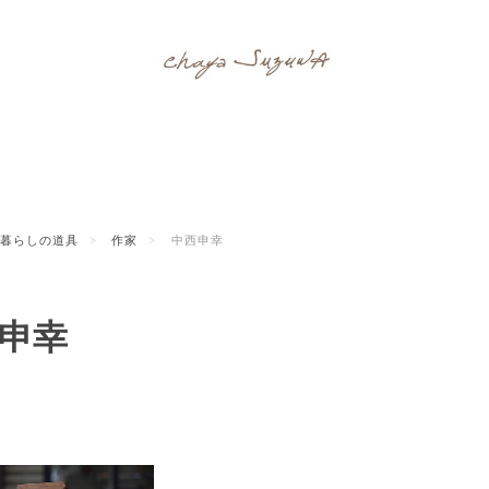
暮らしの道具
作家
中西申幸
申幸