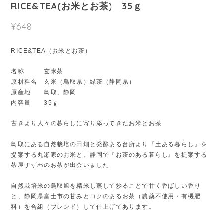
RICE&TEA(お米とお茶) 35ｇ
¥648
RICE&TEA（お米とお茶）
名称 玄米茶
原材料名 玄米（鳥取県）緑茶（静岡県）
原産地 鳥取、静岡
内容量 35ｇ
古きより人々の暮らしに寄り添ってきたお米とお茶
鳥取にある自然栽培の田畑と発酵ある台所より『土ある暮らし』を
提案する丸瀬家のお米と、静岡で『お茶のある暮らし』を提案する
茶屋すずわのお茶が出会いました
自然栽培米の鳥取旭を精米し蒸して炒ることで甘く香ばしい香り
と、静岡県富士市の甘みとコクのあるお茶（農薬不使用・有機肥
料）を合組（ブレンド）して仕上げてあります。