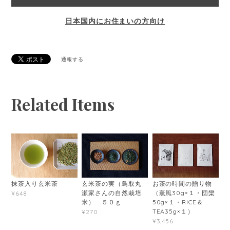
日本国内にお住まいの方向け
通報する
Related Items
抹茶入り玄米茶
玄米茶の実（鳥取丸
お茶の時間の贈り物
瀬家さんの自然栽培
（薫風30g×１・団欒
¥648
米） ５０ｇ
50g×１・RICE＆
TEA35g×１）
¥270
¥3,456