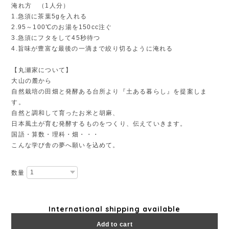
淹れ方 （1人分）
1.急須に茶葉5gを入れる
2.95～100℃のお湯を150cc注ぐ
3.急須にフタをして45秒待つ
4.旨味が豊富な最後の一滴まで絞り切るように淹れる
【丸瀬家について】
大山の麓から
自然栽培の田畑と発酵ある台所より『土ある暮らし』を提案しま
す。
自然と調和して育ったお米と胡麻、
日本風土が育む発酵するものをつくり、伝えていきます。
国語・算数・理科・畑・・・
こんな学び舎の夢へ願いを込めて。
数量
International shipping available
Add to cart