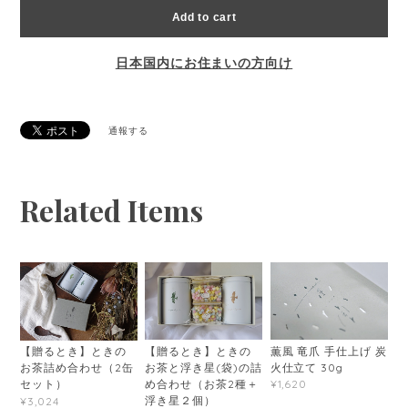
Add to cart
日本国内にお住まいの方向け
通報する
Related Items
薫風 竜爪 手仕上げ 炭
【贈るとき】ときの
【贈るとき】ときの
火仕立て 30g
お茶と浮き星(袋)の詰
お茶詰め合わせ（2缶
め合わせ（お茶2種＋
¥1,620
セット）
浮き星２個）
¥3,024