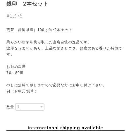
銀印 2本セット
¥2,376
煎茶（静岡県産）100ｇ缶×2本セット
柔らかい新芽を摘み取った当店自慢の逸品です。
濃厚なうま味があり、上品な甘さとコク、鮮度のある香りが特徴で
す。
お勧め温度
70～80度
のしは無料で致しますので必要な方はお申し付け下さい。
例（お中元/鈴和）
数量
International shipping available