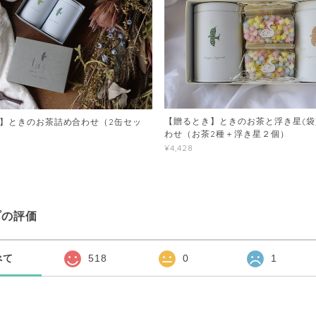
【贈るとき】ときのお茶と浮き星(袋
】ときのお茶詰め合わせ（2缶セッ
わせ（お茶2種＋浮き星２個）
¥4,428
プの評価
べて
518
0
1