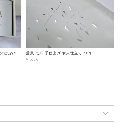
薫風 竜爪 手仕上げ 炭火仕立て 30g
)の詰め合
¥1,620