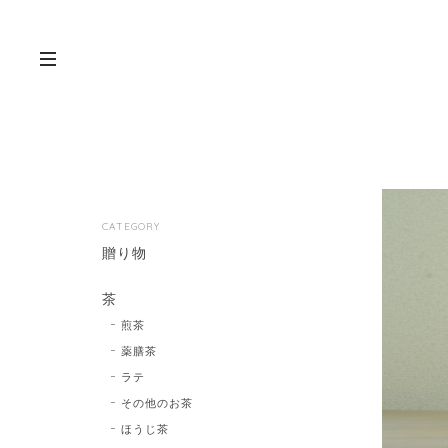
CATEGORY
贈り物
茶
煎茶
薬膳茶
ラテ
その他のお茶
ほうじ茶