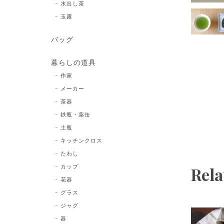
水出し茶
玉露
バッグ
暮らしの道具
作家
メーカー
茶器
鉄瓶・薬缶
土瓶
キッチンクロス
たわし
カップ
Rela
花器
グラス
ジャグ
器