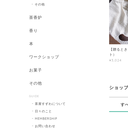
その他
茶香炉
香り
本
【贈るとき
ト）
ワークショップ
¥3,024
お菓子
その他
ショッ
GUIDE
茶屋すずわについて
す
日々のこと
MEMBERSHIP
お問い合わせ