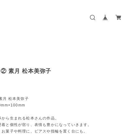
② 素月 松本美弥子
素月 松本美弥子
mm×100mm
事から生まれる松本さんの作品。
愛着と個性が宿り、表情も豊かになっていきます。
。お菓子や料理に、ピアスや指輪を置く台にも。