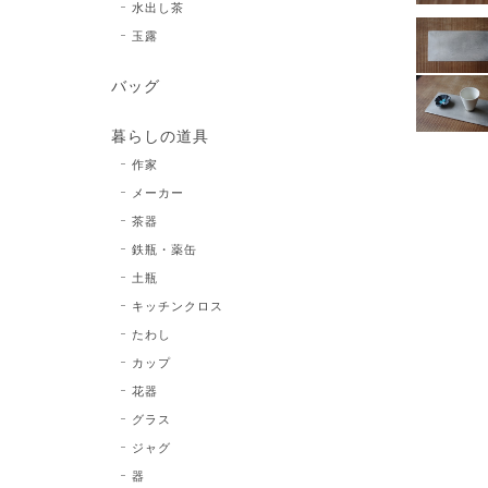
水出し茶
玉露
バッグ
暮らしの道具
作家
メーカー
茶器
鉄瓶・薬缶
土瓶
キッチンクロス
たわし
カップ
花器
グラス
ジャグ
器