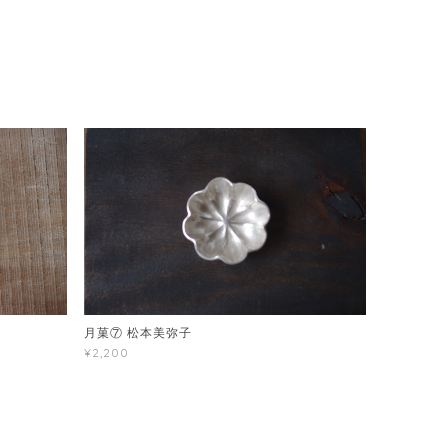
月菓⑦ 松本美弥子
¥2,200