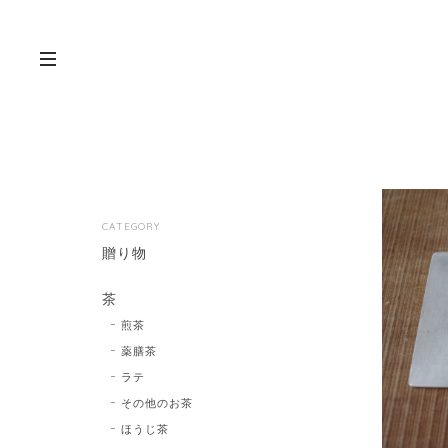
CATEGORY
贈り物
茶
煎茶
薬膳茶
ラテ
その他のお茶
ほうじ茶