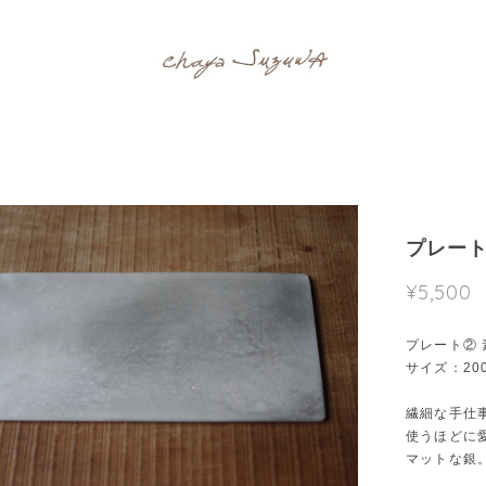
プレート
¥5,500
プレート② 
サイズ：200
繊細な手仕
使うほどに
マットな銀