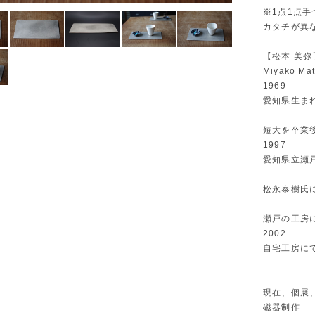
※1点1点
カタチが異な
【松本 美弥
Miyako Ma
1969
愛知県生ま
短大を卒業
1997
愛知県立瀬
松永泰樹氏
瀬戸の工房
2002
自宅工房に
現在、個展
磁器制作