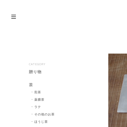
CATEGORY
贈り物
茶
煎茶
薬膳茶
ラテ
その他のお茶
ほうじ茶