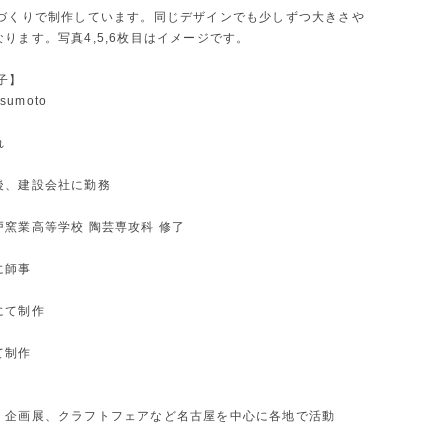
手づくりで制作しています。同じデザインでも少しずつ大きさや
ります。写真4,5,6枚目はイメージです。
子】
tsumoto
れ
後、建設会社に勤務
戸窯業高等学校 陶芸専攻科 修了
に師事
にて制作
て制作
、企画展、クラフトフェアなど名古屋を中心に各地で活動