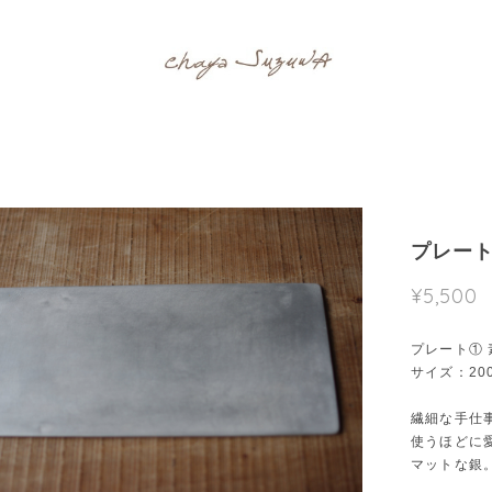
プレート
¥5,500
プレート① 
サイズ：200
繊細な手仕
使うほどに
マットな銀