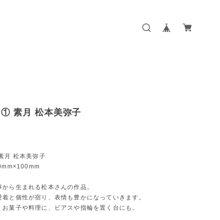
① 素月 松本美弥子
素月 松本美弥子
mm×100mm
事から生まれる松本さんの作品。
愛着と個性が宿り、表情も豊かになっていきます。
。お菓子や料理に、ピアスや指輪を置く台にも。