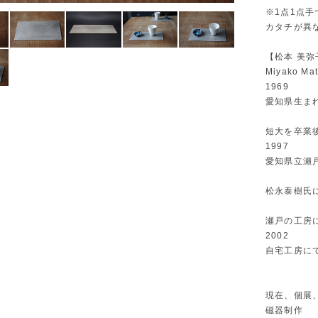
※1点1点
カタチが異な
【松本 美弥
Miyako Ma
1969
愛知県生ま
短大を卒業
1997
愛知県立瀬
松永泰樹氏
瀬戸の工房
2002
自宅工房に
現在、個展
磁器制作