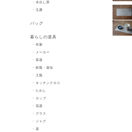
水出し茶
玉露
バッグ
暮らしの道具
作家
メーカー
茶器
鉄瓶・薬缶
土瓶
キッチンクロス
たわし
カップ
花器
グラス
ジャグ
器