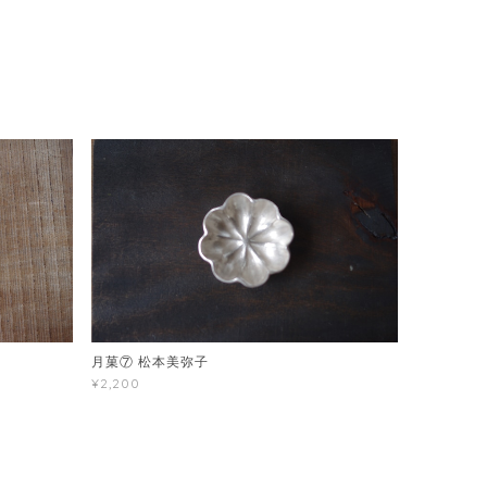
月菓⑦ 松本美弥子
¥2,200