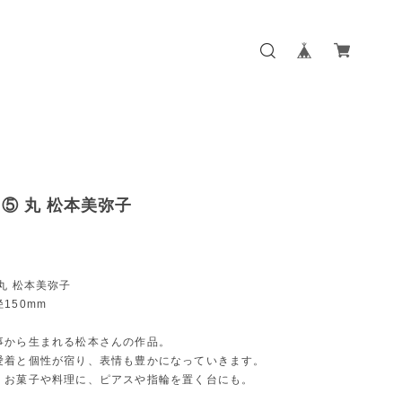
⑤ 丸 松本美弥子
丸 松本美弥子
150mm
事から生まれる松本さんの作品。
愛着と個性が宿り、表情も豊かになっていきます。
。お菓子や料理に、ピアスや指輪を置く台にも。