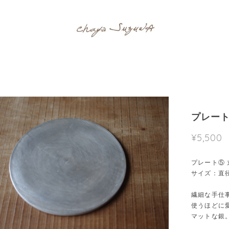
プレート
¥5,500
プレート⑤ 
サイズ：直径
繊細な手仕
使うほどに
マットな銀