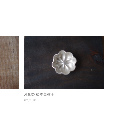
月菓⑦ 松本美弥子
¥2,200