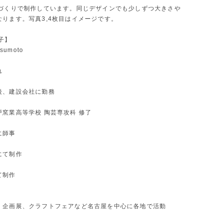
手づくりで制作しています。同じデザインでも少しずつ大きさや
なります。写真3,4枚目はイメージです。
子】
tsumoto
れ
後、建設会社に勤務
戸窯業高等学校 陶芸専攻科 修了
に師事
にて制作
て制作
、企画展、クラフトフェアなど名古屋を中心に各地で活動