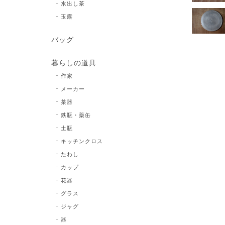
水出し茶
玉露
バッグ
暮らしの道具
作家
メーカー
茶器
鉄瓶・薬缶
土瓶
キッチンクロス
たわし
カップ
花器
グラス
ジャグ
器