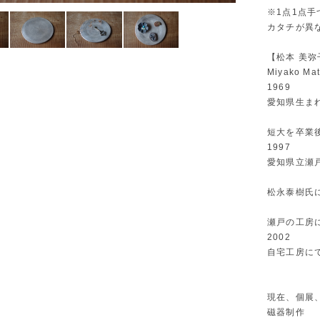
※1点1点
カタチが異
【松本 美弥
Miyako Ma
1969
愛知県生ま
短大を卒業
1997
愛知県立瀬
松永泰樹氏
瀬戸の工房
2002
自宅工房に
現在、個展
磁器制作