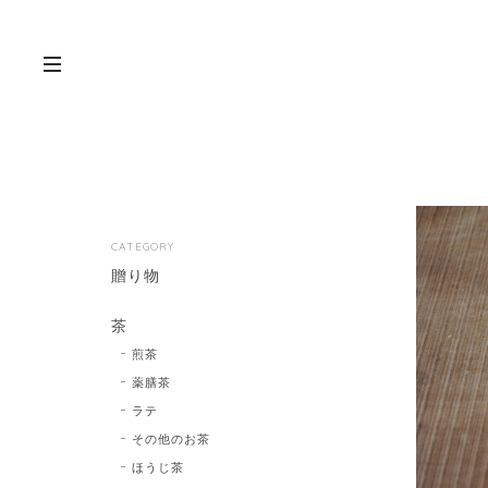
CATEGORY
贈り物
茶
煎茶
薬膳茶
ラテ
その他のお茶
ほうじ茶