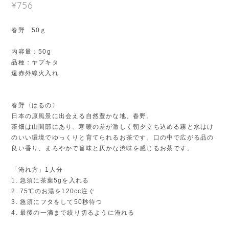
¥756
春野 50ｇ
内容量：50g
品種：ヤブキタ
遠赤外線火入れ
春野〈はるの〉
日本の原風景に出会える自然豊かな地、春野。
茶畑は山間部にあり、寒暖の差が激しく朝夕立ち込める霧と水はけ
のいい環境でゆっくりと育てられるお茶です。口の中で広がる品の
良い香り、まろやかで旨味と仄かな渋味を感じるお茶です。
「淹れ方」1人分
1. 急須に茶葉5gを入れる
2. 75℃のお湯を120cc注ぐ
3. 急須にフタをして50秒待つ
4. 最後の一滴まで絞り切るように淹れる