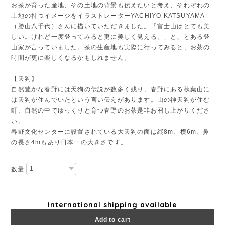
お茶が育った産地、その土地の背景も伝えたいと考え、それぞれの
土地の持つイメージをイラストレーターYACHIYO KATSUYAMA
（勝山八千代）さんに描いていただきました。「富士山はとても美
しい。けれど一度登ってみると更に美しく見える。」と、とある登
山家が言っていました。茶の生産地も実際に行ってみると、お茶の
時間が更に楽しくなるかもしれません。
【天狗】
自然豊かな春野には天狗の伝説が数多く残り、春野にある秋葉山に
は天狗が住んでいたという言い伝えがあります。山の神天狗が住む
町、自然の中でゆっくりと育つ春野のお茶是非お召し上がりくださ
い。
春野文化センターに設置されている大天狗の面は縦8m、横6m、鼻
の長さ4mもあり日本一の大きさです。
数量
International shipping available
Add to cart