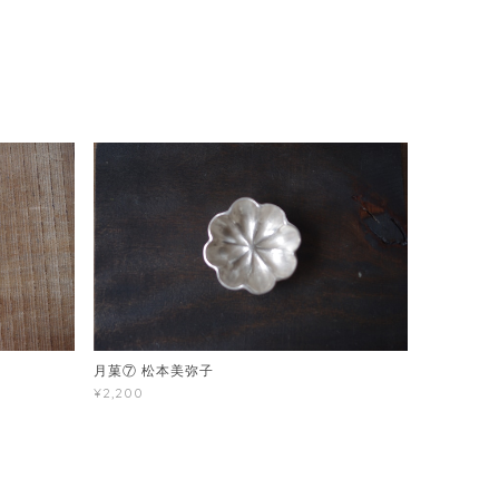
月菓⑦ 松本美弥子
¥2,200