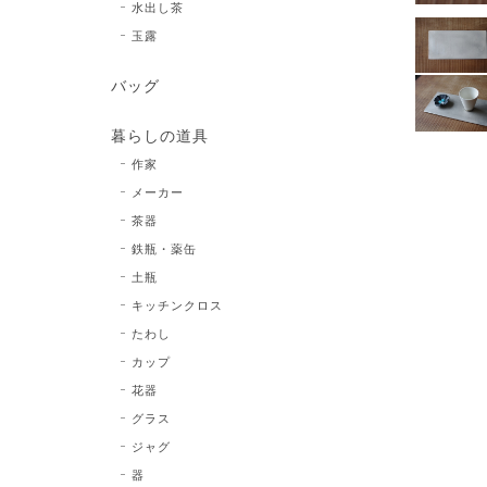
水出し茶
玉露
バッグ
暮らしの道具
作家
メーカー
茶器
鉄瓶・薬缶
土瓶
キッチンクロス
たわし
カップ
花器
グラス
ジャグ
器