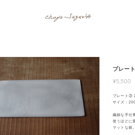
プレート
¥5,500
プレート③ 
サイズ：200
繊細な手仕
使うほどに
マットな銀