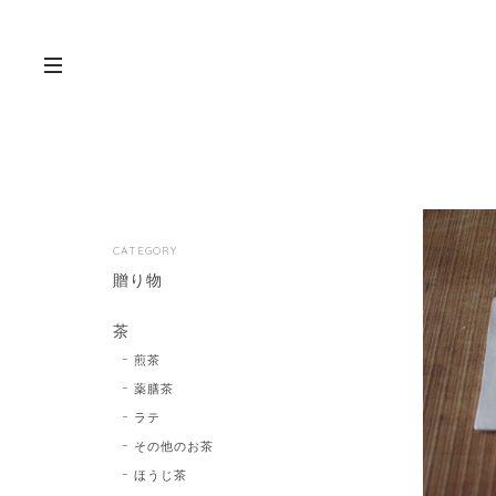
CATEGORY
贈り物
茶
煎茶
薬膳茶
ラテ
その他のお茶
ほうじ茶