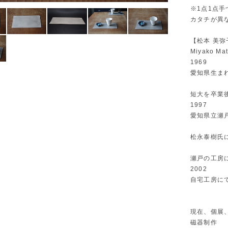
※1点1点
カタチが異な
【松本 美弥
Miyako Ma
1969
愛知県生ま
短大を卒業
1997
愛知県立瀬
松永泰樹氏
瀬戸の工房
2002
自宅工房に
現在、個展
磁器制作