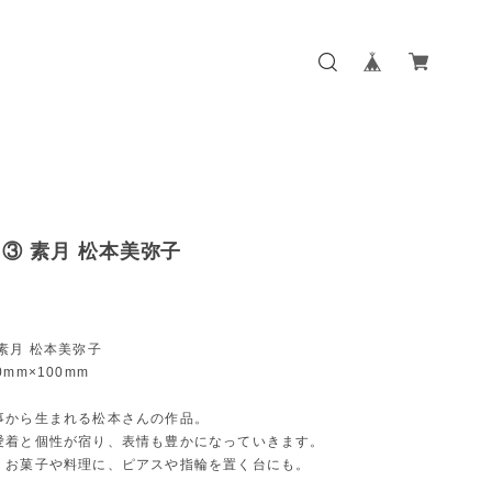
③ 素月 松本美弥子
素月 松本美弥子
mm×100mm
事から生まれる松本さんの作品。
愛着と個性が宿り、表情も豊かになっていきます。
。お菓子や料理に、ピアスや指輪を置く台にも。