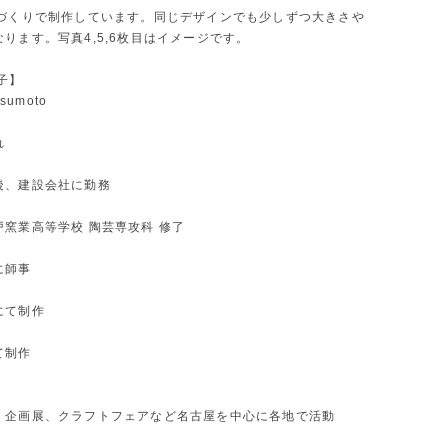
手づくりで制作しています。同じデザインでも少しずつ大きさや
ります。写真4,5,6枚目はイメージです。
子】
tsumoto
れ
後、建設会社に勤務
戸窯業高等学校 陶芸専攻科 修了
に師事
にて制作
て制作
、企画展、クラフトフェアなど名古屋を中心に各地で活動