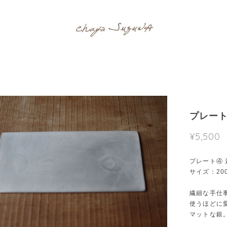
プレート
¥5,500
プレート④ 
サイズ：200
繊細な手仕
使うほどに
マットな銀