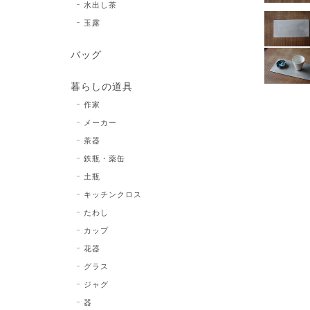
水出し茶
玉露
バッグ
暮らしの道具
作家
メーカー
茶器
鉄瓶・薬缶
土瓶
キッチンクロス
たわし
カップ
花器
グラス
ジャグ
器