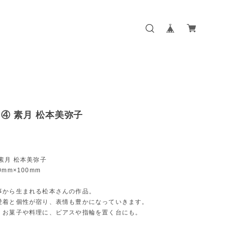
④ 素月 松本美弥子
素月 松本美弥子
mm×100mm
事から生まれる松本さんの作品。
愛着と個性が宿り、表情も豊かになっていきます。
。お菓子や料理に、ピアスや指輪を置く台にも。