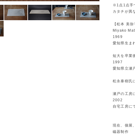
※1点1点
カタチが異な
【松本 美弥
Miyako Ma
1969
愛知県生ま
短大を卒業
1997
愛知県立瀬
松永泰樹氏
瀬戸の工房
2002
自宅工房に
現在、個展
磁器制作