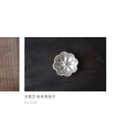
月菓⑦ 松本美弥子
¥2,200