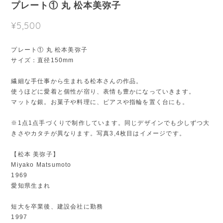
プレート① 丸 松本美弥子
¥5,500
プレート① 丸 松本美弥子
サイズ：直径150mm
繊細な手仕事から生まれる松本さんの作品。
使うほどに愛着と個性が宿り、表情も豊かになっていきます。
マットな銀。お菓子や料理に、ピアスや指輪を置く台にも。
※1点1点手づくりで制作しています。同じデザインでも少しずつ大
きさやカタチが異なります。写真3,4枚目はイメージです。
【松本 美弥子】
Miyako Matsumoto
1969
愛知県生まれ
短大を卒業後、建設会社に勤務
1997