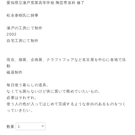
愛知県立瀬戸窯業高等学校 陶芸専攻科 修了
松永泰樹氏に師事
瀬戸の工房にて制作
2002
自宅工房にて制作
現在、個展、企画展、クラフトフェアなど名古屋を中心に各地で活
動
磁器制作
毎日使う暮らしの道具。
なくても困らないけど傍に置いて眺めていたいもの。
必要はそれぞれ。
使う人の色が入ってはじめて完成するような余白のあるものをつく
っていきたい。
数量