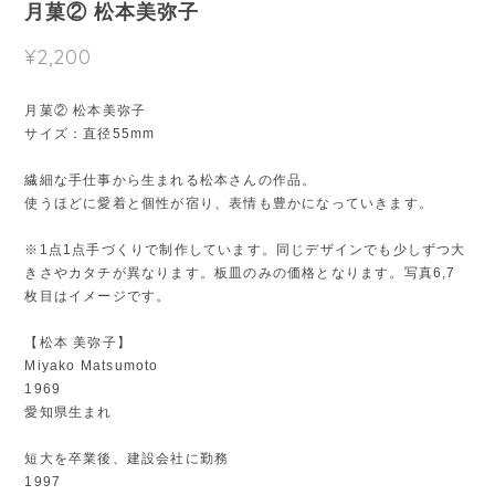
月菓② 松本美弥子
¥2,200
月菓② 松本美弥子
サイズ：直径55mm
繊細な手仕事から生まれる松本さんの作品。
使うほどに愛着と個性が宿り、表情も豊かになっていきます。
※1点1点手づくりで制作しています。同じデザインでも少しずつ大
きさやカタチが異なります。板皿のみの価格となります。写真6,7
枚目はイメージです。
【松本 美弥子】
Miyako Matsumoto
1969
愛知県生まれ
短大を卒業後、建設会社に勤務
1997