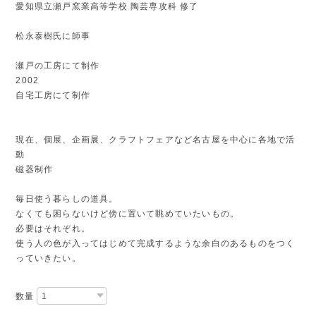
愛知県立瀬戸窯業高等学校 陶芸専攻科 修了
松永泰樹氏に師事
瀬戸の工房にて制作
2002
自宅工房にて制作
現在、個展、企画展、クラフトフェアなど名古屋を中心に各地で活
動
磁器制作
毎日使う暮らしの道具。
なくても困らないけど傍に置いて眺めていたいもの。
必要はそれぞれ。
使う人の色が入ってはじめて完成するような余白のあるものをつく
っていきたい。
数量