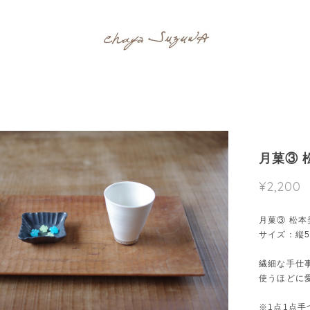
月菓③ 
¥2,200
月菓③ 松本
サイズ：縦5
繊細な手仕
使うほどに
※1点1点