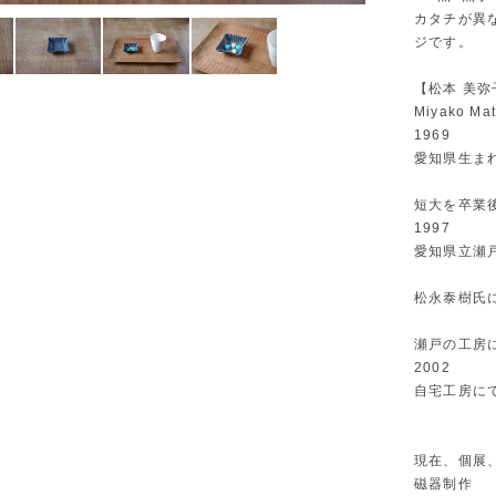
カタチが異
ジです。
【松本 美弥
Miyako Ma
1969
愛知県生ま
短大を卒業
1997
愛知県立瀬
松永泰樹氏
瀬戸の工房
2002
自宅工房に
現在、個展
磁器制作