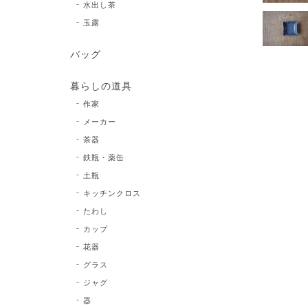
水出し茶
玉露
バッグ
暮らしの道具
作家
メーカー
茶器
鉄瓶・薬缶
土瓶
キッチンクロス
たわし
カップ
花器
グラス
ジャグ
器