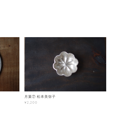
月菓⑦ 松本美弥子
¥2,200