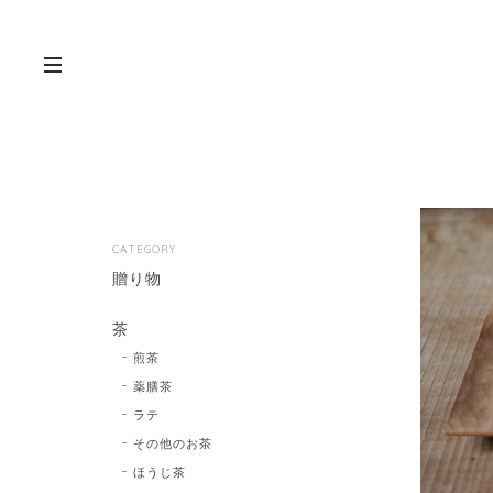
CATEGORY
贈り物
茶
煎茶
薬膳茶
ラテ
その他のお茶
ほうじ茶