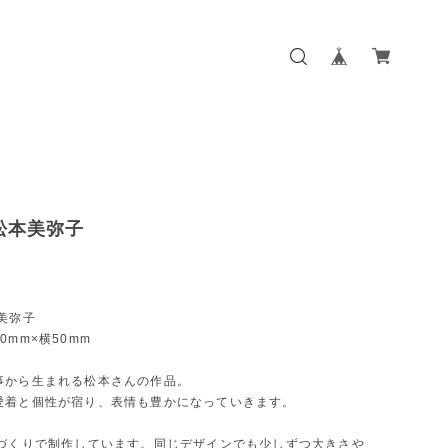
松本美弥子
美弥子
0mm×横50mm
事から生まれる松本さんの作品。
愛着と個性が宿り、表情も豊かになっていきます。
手づくりで制作しています。同じデザインでも少しずつ大きさや