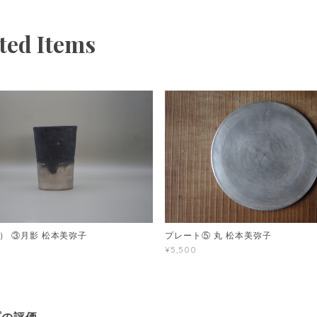
ted Items
） ③月影 松本美弥子
プレート⑤ 丸 松本美弥子
¥5,500