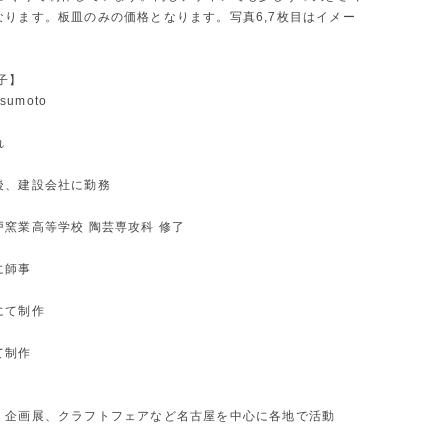
なります。板皿のみの価格となります。写真6,7枚目はイメー
子】
tsumoto
れ
後、建設会社に勤務
戸窯業高等学校 陶芸専攻科 修了
に師事
にて制作
て制作
、企画展、クラフトフェアなど名古屋を中心に各地で活動