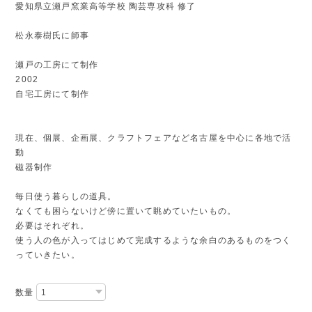
愛知県立瀬戸窯業高等学校 陶芸専攻科 修了
松永泰樹氏に師事
瀬戸の工房にて制作
2002
自宅工房にて制作
現在、個展、企画展、クラフトフェアなど名古屋を中心に各地で活
動
磁器制作
毎日使う暮らしの道具。
なくても困らないけど傍に置いて眺めていたいもの。
必要はそれぞれ。
使う人の色が入ってはじめて完成するような余白のあるものをつく
っていきたい。
数量