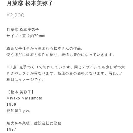
月菓⑨ 松本美弥子
¥2,200
月菓⑨ 松本美弥子
サイズ：直径約70mm
繊細な手仕事から生まれる松本さんの作品。
使うほどに愛着と個性が宿り、表情も豊かになっていきます。
※1点1点手づくりで制作しています。同じデザインでも少しずつ大
きさやカタチが異なります。板皿のみの価格となります。写真6,7
枚目はイメージです。
【松本 美弥子】
Miyako Matsumoto
1969
愛知県生まれ
短大を卒業後、建設会社に勤務
1997