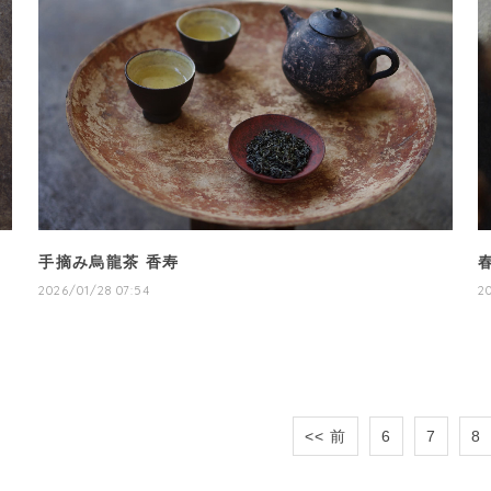
手摘み烏龍茶 香寿
2026/01/28 07:54
2
<< 前
6
7
8