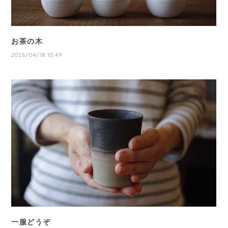
お茶の木
2026/04/18 10:49
一服どうぞ