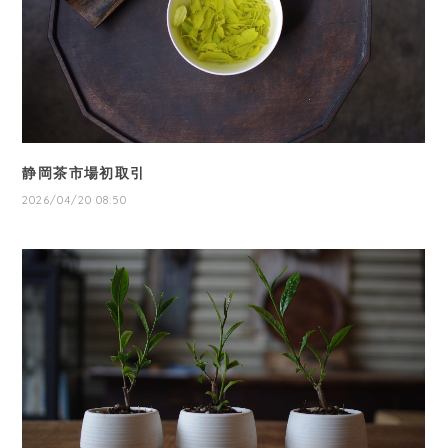
静岡茶市場初取引
2026/04/20 08:50