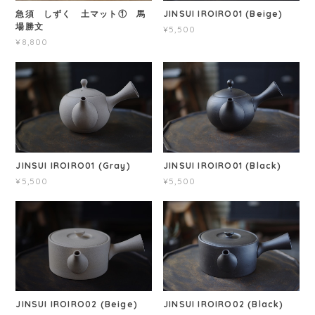
急須 しずく 土マット① 馬
JINSUI IROIRO01 (Beige)
場勝文
¥5,500
¥8,800
JINSUI IROIRO01 (Gray)
JINSUI IROIRO01 (Black)
¥5,500
¥5,500
JINSUI IROIRO02 (Beige)
JINSUI IROIRO02 (Black)