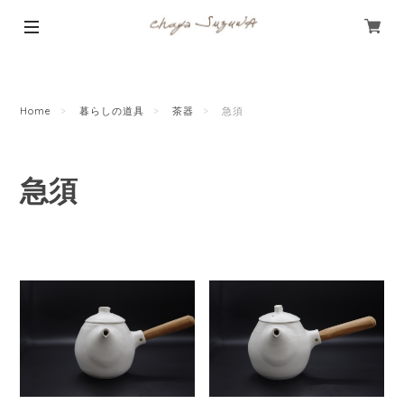
Home
暮らしの道具
茶器
急須
急須