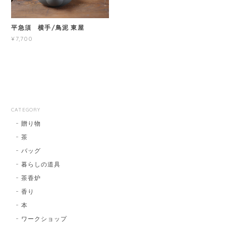
平急須 横手/鳥泥 東屋
¥7,700
CATEGORY
贈り物
茶
バッグ
暮らしの道具
茶香炉
香り
本
ワークショップ